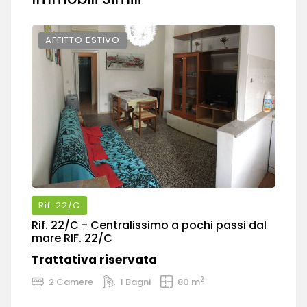
AFFITTO ESTIVO
Rif.
22/C
Rif.
22/C
- Centralissimo a pochi passi dal
Ri
mare RIF. 22/C
T
Trattativa riservata
2
2 Camere
1 Bagni
80 m