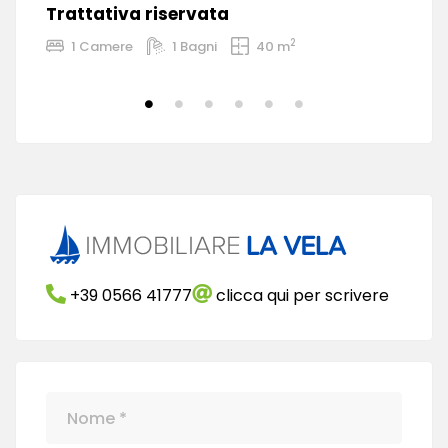
te
Trattativa riservata
T
2
1 Camere
1 Bagni
40 m
+39 0566 41777
clicca qui per scrivere