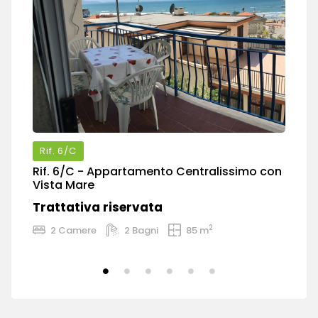
Rif.
6/C
Rif.
6/C
- Appartamento Centralissimo con
Ri
Vista Mare
C
Trattativa riservata
T
2
2 Camere
2 Bagni
85 m