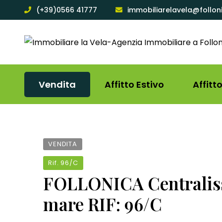
(+39)0566 41777
immobiliarelavela@follon
Vendita
Affitto Estivo
Affitt
VENDITA
Rif.
96/C
FOLLONICA Centralissi
mare RIF: 96/C