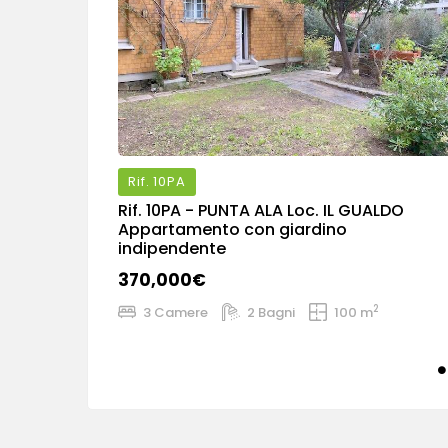
Rif.
10PA
Rif.
10PA
- PUNTA ALA Loc. IL GUALDO
Appartamento con giardino
indipendente
370,000€
2
3 Camere
2 Bagni
100 m