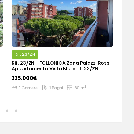
Rif.
23/ZN
Rif.
Rif.
23/ZN
- FOLLONICA Zona Palazzi Rossi
Rif.
9
Appartamento Vista Mare rif. 23/ZN
appa
225,000€
270
2
1 Camere
1 Bagni
60 m
1