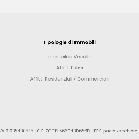
Tipologie di Immobili
Immobili in Vendita
Affitti Estivi
Affitti Residenziali / Commerciali
.IVA 01035430535 | C.F. ZCCPLA66T43D656D | PEC paola.zacchini@c