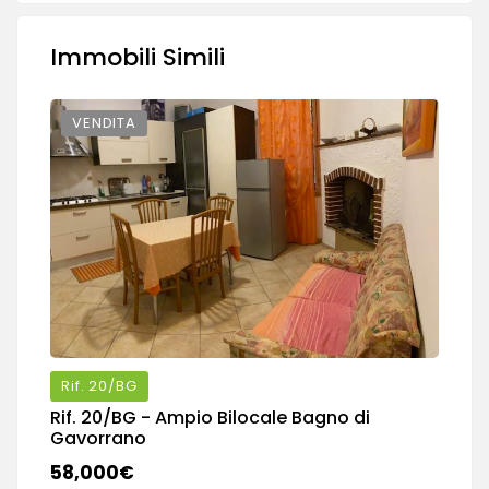
Immobili Simili
VENDITA
Rif.
20/BG
Rif.
20/BG
- Ampio Bilocale Bagno di
Ri
Gavorrano
tr
58,000€
1