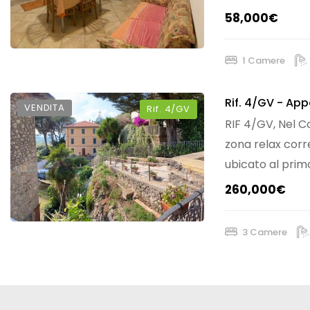
Eu. 58.000,00
58,000€
1 Camere
Rif.
4/GV
- Appa
VENDITA
Rif.
4/GV
RIF 4/GV, Nel C
zona relax corr
ubicato al primo
260,000€
3 Camere