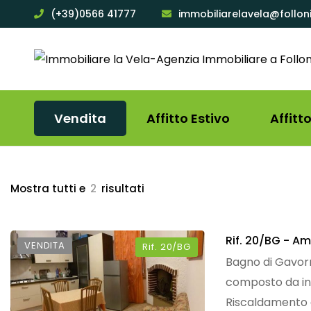
(+39)0566 41777
immobiliarelavela@follon
Vendita
Affitto Estivo
Affitt
Mostra tutti e
2
risultati
Rif.
20/BG
- Amp
VENDITA
Rif.
20/BG
Bagno di Gavorr
composto da in
Riscaldamento a