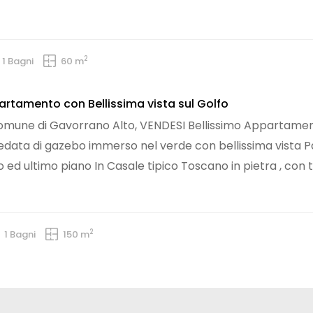
2
1 Bagni
60 m
rtamento con Bellissima vista sul Golfo
omune di Gavorrano Alto, VENDESI Bellissimo Appartament
edata di gazebo immerso nel verde con bellissima vista P
 ed ultimo piano In Casale tipico Toscano in pietra , con t
2
1 Bagni
150 m