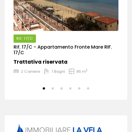
Rif.
17/C
Rif.
17/C
- Appartamento Fronte Mare RIF.
Ri
17/C
2
Trattativa riservata
T
2
2 Camere
1 Bagni
85 m