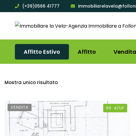
(+39)0566 41777
immobiliarelavela@follon
Affitto Estivo
Affitto
Vendit
Mostra unico risultato
VENDITA
Rif.
4/UF