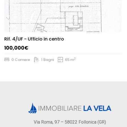
Rif.
4/UF
- Ufficio in centro
100,000€
2
0 Camere
1 Bagni
65 m
Via Roma, 97 – 58022 Follonica (GR)