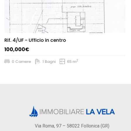
Rif.
4/UF
- Ufficio in centro
100,000€
2
0 Camere
1 Bagni
65 m
Via Roma, 97 – 58022 Follonica (GR)