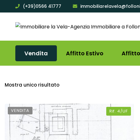
(+39)0566 41777
immobiliarelavela@follon
Vendita
Affitto Estivo
Affitt
Mostra unico risultato
VENDITA
Rif.
4/UF